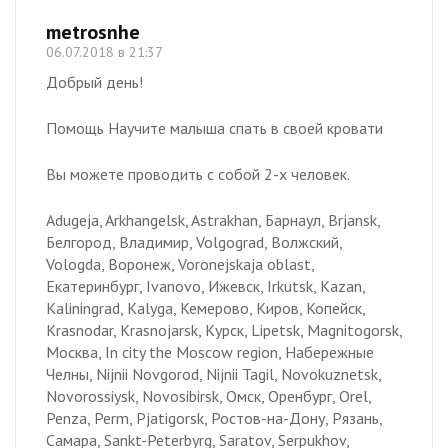
metrosnhe
06.07.2018 в 21:37
Добрый день!
Помощь Научите малыша спать в своей кровати
Вы можете проводить с собой 2-х человек.
Adugeja, Arkhangelsk, Astrakhan, Барнаул, Brjansk,
Белгород, Владимир, Volgograd, Волжский,
Vologda, Воронеж, Voronejskaja oblast,
Екатеринбург, Ivanovo, Ижевск, Irkutsk, Kazan,
Kaliningrad, Kalyga, Кемерово, Киров, Копейск,
Krasnodar, Krasnojarsk, Курск, Lipetsk, Magnitogorsk,
Москва, In city the Moscow region, Набережные
Челны, Nijnii Novgorod, Nijnii Tagil, Novokuznetsk,
Novorossiysk, Novosibirsk, Омск, Оренбург, Orel,
Penza, Perm, Pjatigorsk, Ростов-на-Дону, Рязань,
Самара, Sankt-Peterbyrg, Saratov, Serpukhov,