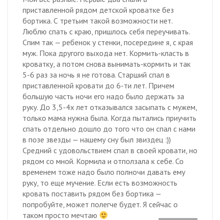
приставленной рядом детской кроватке без
бортика. С третьим такой возможности нет.
Люблю спать с краю, пришлось себя переучивать.
Спим так — ребенок у стенки, посередине я, с края
муж. Пока другого выхода нет. Кормить-класть в
кроватку, а потом снова вынимать-кормить и так
5-6 раз за ночь я не готова. Старший спал в
приставленной кровати до 6-ти лет. Причем
большую часть ночи его надо было держать за
руку. До 3,5-4х лет отказывался засыпать с мужем,
только мама нужна была. Когда пытались приучить
спать отдельно дошло до того что он спал с нами
в позе звезды — нашему сну был звиздец :))
Средний с удовольствием спал в своей кровати, но
рядом со мной. Кормила и отползала к себе. Со
временем тоже надо было полночи давать ему
руку, то еще мучение. Если есть возможность
кровать поставить рядом без бортика —
попробуйте, может полегче будет. Я сейчас о
таком просто мечтаю